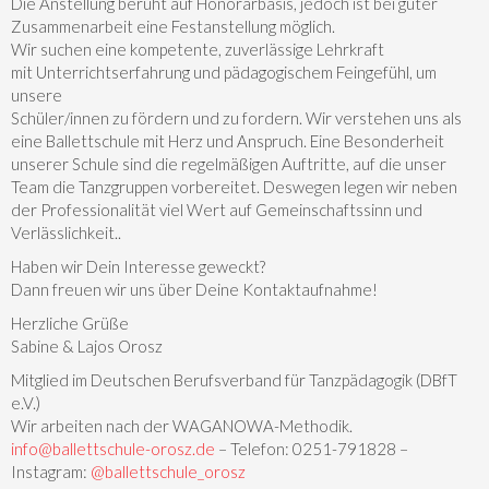
Die Anstellung beruht auf Honorarbasis, jedoch ist bei guter
Zusammenarbeit eine Festanstellung möglich.
Wir suchen eine kompetente, zuverlässige Lehrkraft
mit Unterrichtserfahrung und pädagogischem Feingefühl, um
unsere
Schüler/innen zu fördern und zu fordern. Wir verstehen uns als
eine Ballettschule mit Herz und Anspruch. Eine Besonderheit
unserer Schule sind die regelmäßigen Auftritte, auf die unser
Team die Tanzgruppen vorbereitet. Deswegen legen wir neben
der Professionalität viel Wert auf Gemeinschaftssinn und
Verlässlichkeit..
Haben wir Dein Interesse geweckt?
Dann freuen wir uns über Deine Kontaktaufnahme!
Herzliche Grüße
Sabine & Lajos Orosz
Mitglied im Deutschen Berufsverband für Tanzpädagogik (DBfT
e.V.)
Wir arbeiten nach der WAGANOWA-Methodik.
info@ballettschule-orosz.de
– Telefon: 0251-791828 –
Instagram:
@ballettschule_orosz